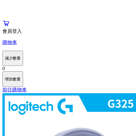
會員登入
購物車
減少數量
0
增加數量
前往購物車