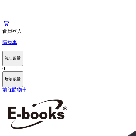
會員登入
購物車
減少數量
0
增加數量
前往購物車