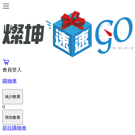
會員登入
購物車
減少數量
0
增加數量
前往購物車