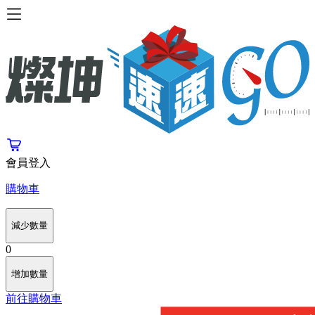
會員登入
購物車
減少數量
0
增加數量
前往購物車