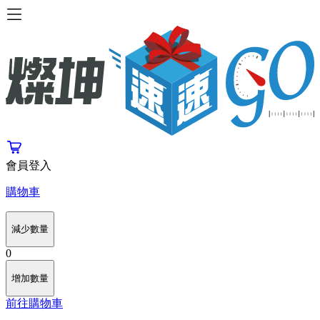
會員登入
購物車
減少數量
0
增加數量
前往購物車