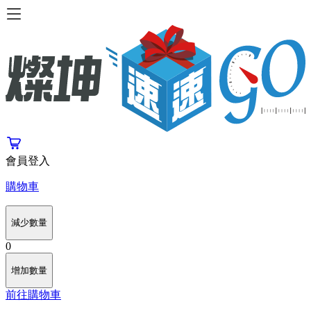
會員登入
購物車
減少數量
0
增加數量
前往購物車