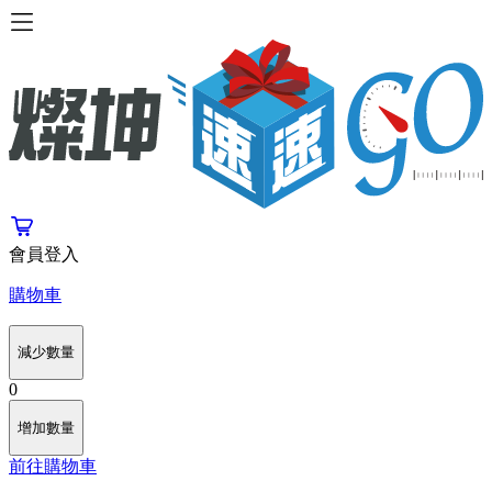
會員登入
購物車
減少數量
0
增加數量
前往購物車