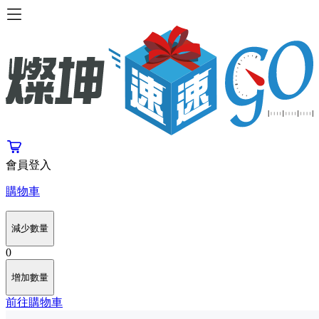
會員登入
購物車
減少數量
0
增加數量
前往購物車