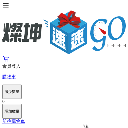
會員登入
購物車
減少數量
0
增加數量
前往購物車