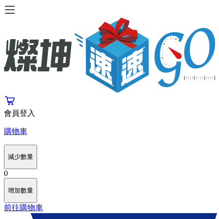
會員登入
購物車
減少數量
0
增加數量
前往購物車