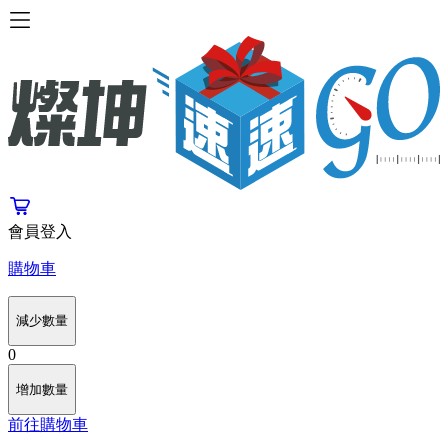
會員登入
購物車
減少數量
0
增加數量
前往購物車