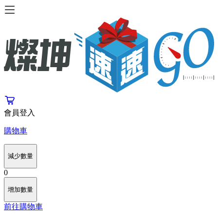
會員登入
購物車
減少數量
0
增加數量
前往購物車