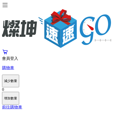
會員登入
購物車
減少數量
0
增加數量
前往購物車