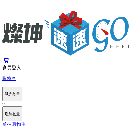
會員登入
購物車
減少數量
0
增加數量
前往購物車