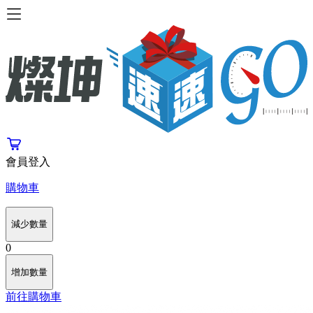
會員登入
購物車
減少數量
0
增加數量
前往購物車