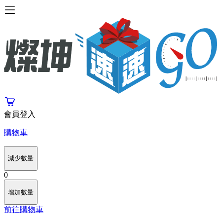
會員登入
購物車
減少數量
0
增加數量
前往購物車