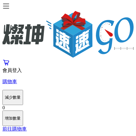
會員登入
購物車
減少數量
0
增加數量
前往購物車