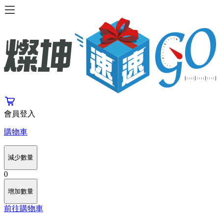
會員登入
購物車
減少數量
0
增加數量
前往購物車