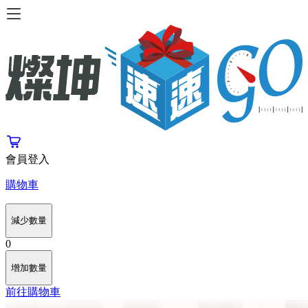
會員登入
購物車
減少數量
0
增加數量
前往購物車