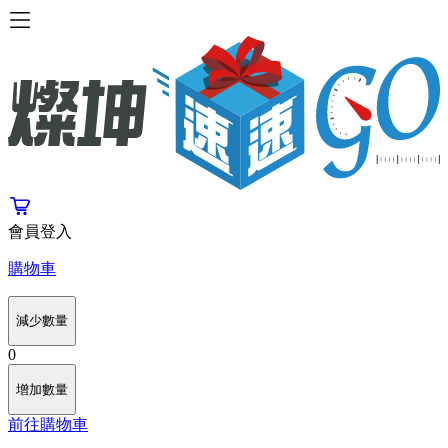
會員登入
購物車
減少數量
0
增加數量
前往購物車