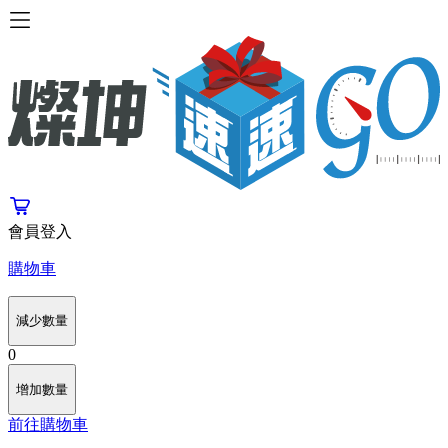
會員登入
購物車
減少數量
0
增加數量
前往購物車