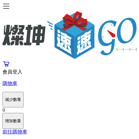
會員登入
購物車
減少數量
0
增加數量
前往購物車