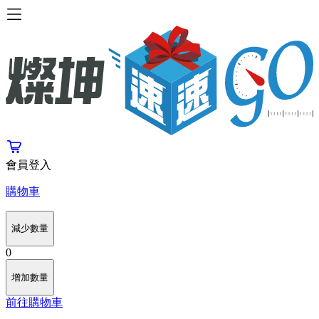
會員登入
購物車
減少數量
0
增加數量
前往購物車