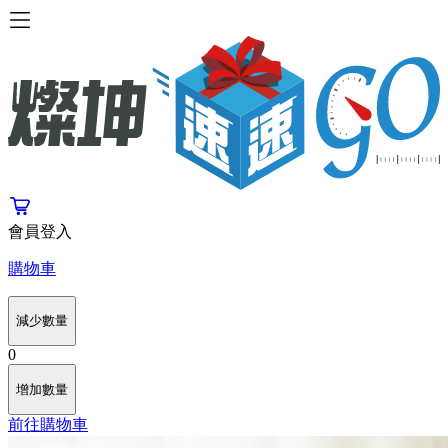
會員登入
購物車
減少數量
0
增加數量
前往購物車