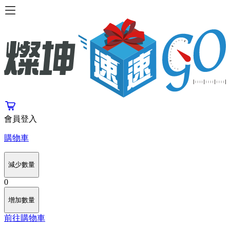
會員登入
購物車
減少數量
0
增加數量
前往購物車