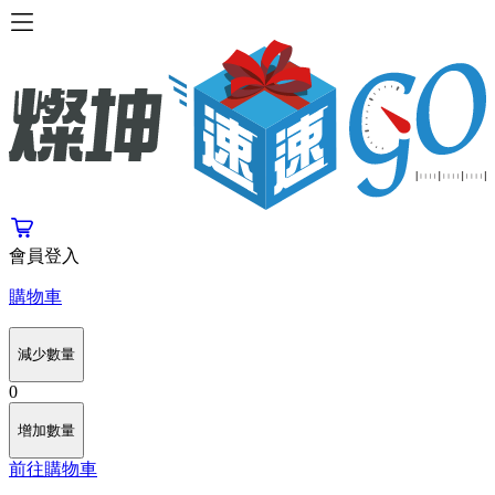
會員登入
購物車
減少數量
0
增加數量
前往購物車