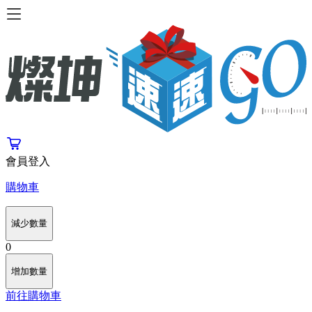
會員登入
購物車
減少數量
0
增加數量
前往購物車