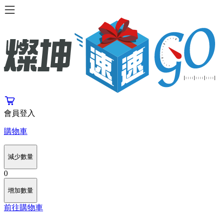
會員登入
購物車
減少數量
0
增加數量
前往購物車