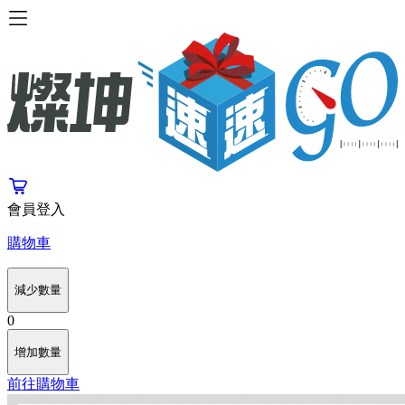
會員登入
購物車
減少數量
0
增加數量
前往購物車