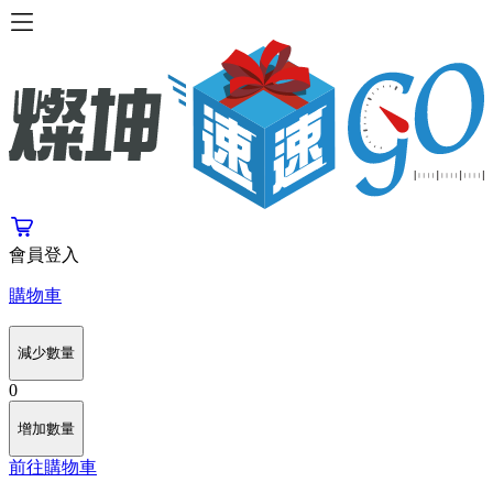
會員登入
購物車
減少數量
0
增加數量
前往購物車