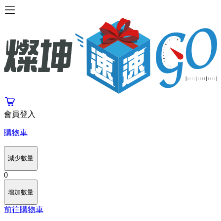
會員登入
購物車
減少數量
0
增加數量
前往購物車