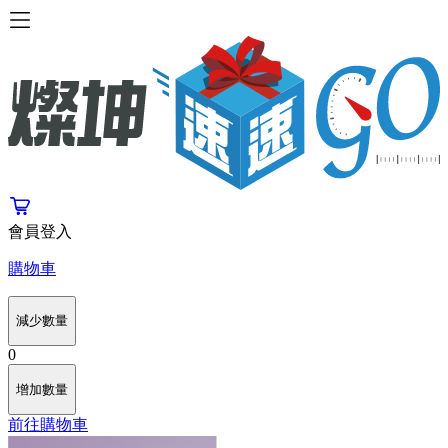
會員登入
購物車
減少數量
0
增加數量
前往購物車