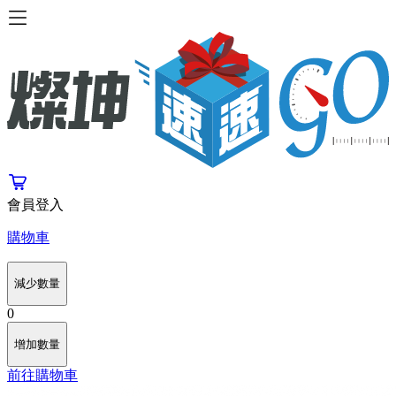
會員登入
購物車
減少數量
0
增加數量
前往購物車