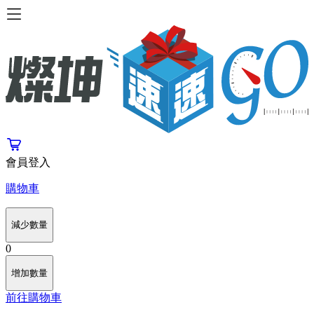
會員登入
購物車
減少數量
0
增加數量
前往購物車