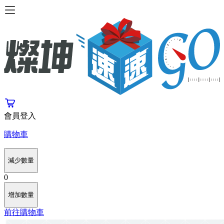
會員登入
購物車
減少數量
0
增加數量
前往購物車