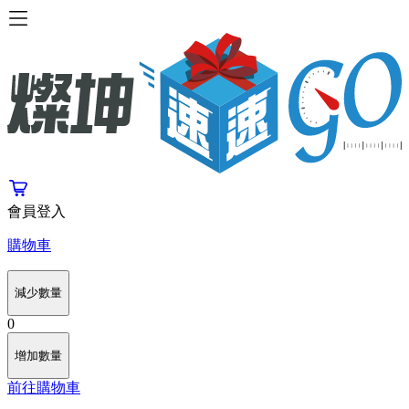
會員登入
購物車
減少數量
0
增加數量
前往購物車