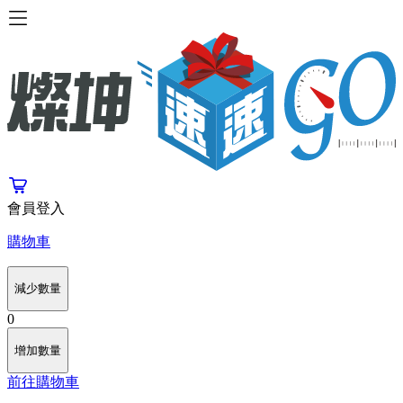
會員登入
購物車
減少數量
0
增加數量
前往購物車