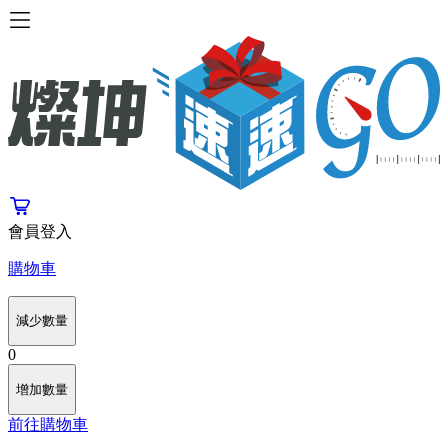
會員登入
購物車
減少數量
0
增加數量
前往購物車