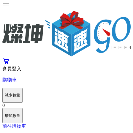
會員登入
購物車
減少數量
0
增加數量
前往購物車