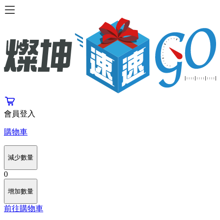
會員登入
購物車
減少數量
0
增加數量
前往購物車