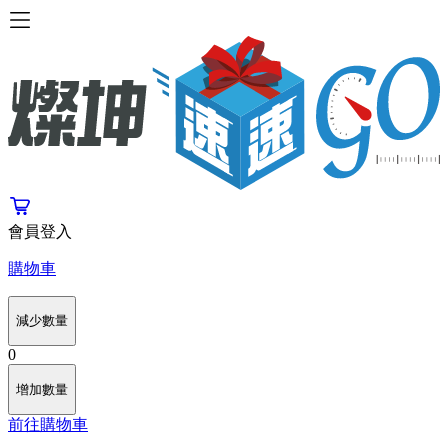
會員登入
購物車
減少數量
0
增加數量
前往購物車