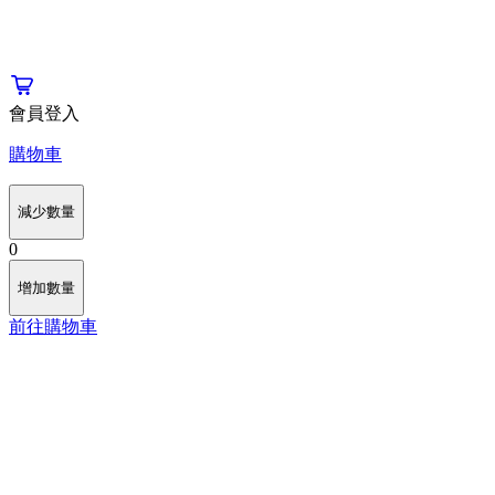
會員登入
購物車
減少數量
0
增加數量
前往購物車