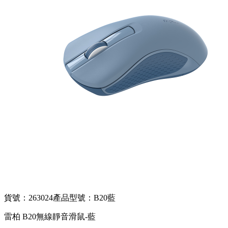
貨號：263024
產品型號：B20藍
雷柏 B20無線靜音滑鼠-藍