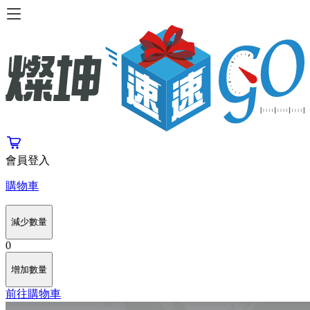
會員登入
購物車
減少數量
0
增加數量
前往購物車