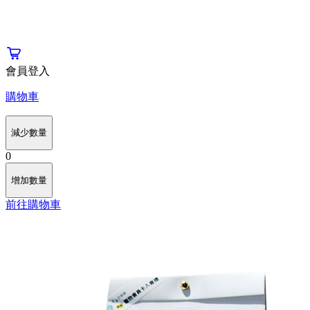
會員登入
購物車
減少數量
0
增加數量
前往購物車