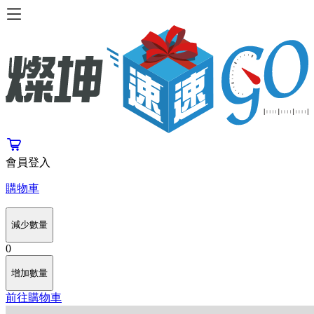
會員登入
購物車
減少數量
0
增加數量
前往購物車