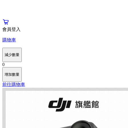
會員登入
購物車
減少數量
0
增加數量
前往購物車