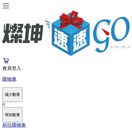
會員登入
購物車
減少數量
0
增加數量
前往購物車