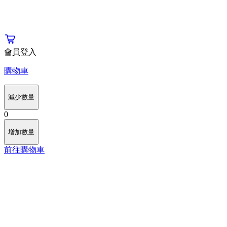
會員登入
購物車
減少數量
0
增加數量
前往購物車