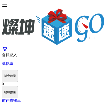
會員登入
購物車
減少數量
0
增加數量
前往購物車