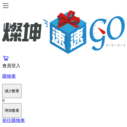
會員登入
購物車
減少數量
0
增加數量
前往購物車